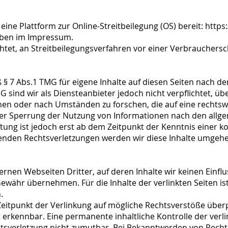
eine Plattform zur Online-Streitbeilegung (OS) bereit: htt
oben im Impressum.
chtet, an Streitbeilegungsverfahren vor einer Verbrauchersc
 § 7 Abs.1 TMG für eigene Inhalte auf diesen Seiten nach d
G sind wir als Diensteanbieter jedoch nicht verpflichtet, ü
n oder nach Umständen zu forschen, die auf eine rechtswid
der Sperrung der Nutzung von Informationen nach den allg
tung ist jedoch erst ab dem Zeitpunkt der Kenntnis einer k
nden Rechtsverletzungen werden wir diese Inhalte umgehe
ernen Webseiten Dritter, auf deren Inhalte wir keinen Einfl
ewähr übernehmen. Für die Inhalte der verlinkten Seiten ist
.
Zeitpunkt der Verlinkung auf mögliche Rechtsverstöße überp
 erkennbar. Eine permanente inhaltliche Kontrolle der verli
tsverletzung nicht zumutbar. Bei Bekanntwerden von Recht