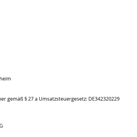
nheim
mer gemäß § 27 a Umsatzsteuergesetz: DE342320229
AG