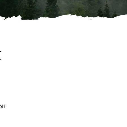
​
mbH